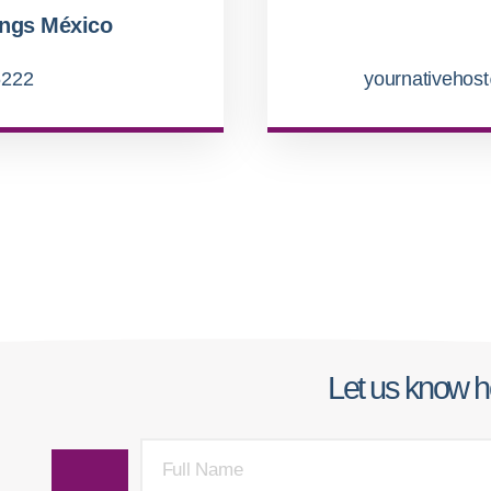
ngs México
6222
yournativeho
Let us know 