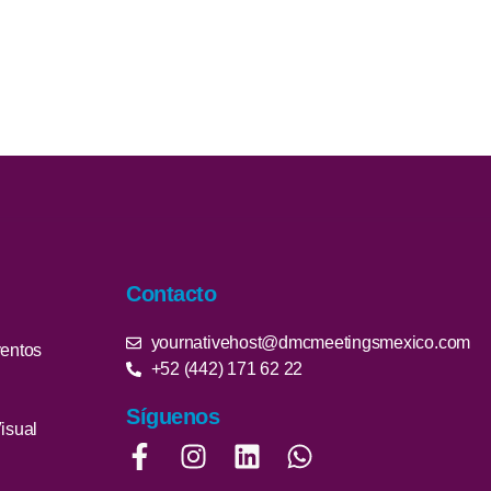
Contacto
yournativehost@dmcmeetingsmexico.com​
ventos
+52 (442) 171 62 22
Síguenos
isual