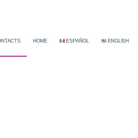
ONTACTS
HOME
ESPAÑOL
ENGLISH
se contact us and we will get back to you